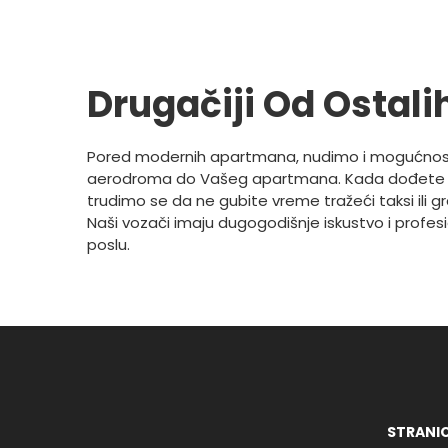
Drugačiji Od Ostali
Pored modernih apartmana, nudimo i mogućnos
aerodroma do Vašeg apartmana. Kada dođete 
trudimo se da ne gubite vreme tražeći taksi ili g
Naši vozači imaju dugogodišnje iskustvo i profes
poslu.
STRANI