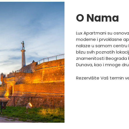
O Nama
Lux Apartmani su osnova
moderne i prvoklasne a
nalaze u samom centru B
blizu svih poznatih lokac
znamenitosti Beograda k
Dunava, kao i mnoge dru
Rezervišite Vaš termin v