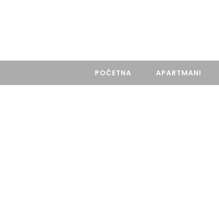
Gospodar Jovanova 21, Beograd
POČETNA
APARTMANI