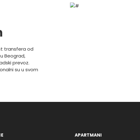
h
t transfera od
u Beograd,
radski prevoz.
ionalni su u svom
CE
APARTMANI