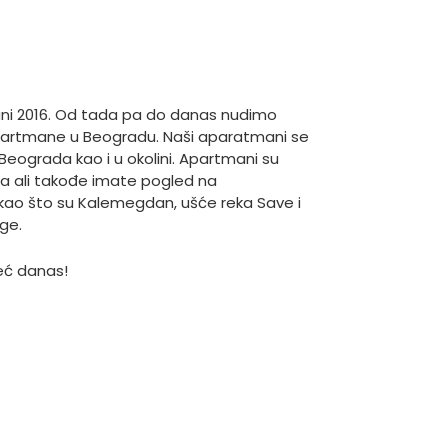
ni 2016. Od tada pa do danas nudimo
partmane u Beogradu. Naši aparatmani se
eograda kao i u okolini. Apartmani su
ija ali takođe imate pogled na
ao što su Kalemegdan, ušće reka Save i
ge.
eć danas!