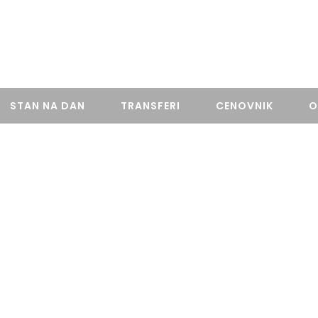
STAN NA DAN
TRANSFERI
CENOVNIK
O
O NAMA
Moderni I Luksuzni Apartmani