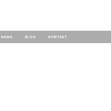
+381606056665
 NAMA
BLOG
KONTAKT