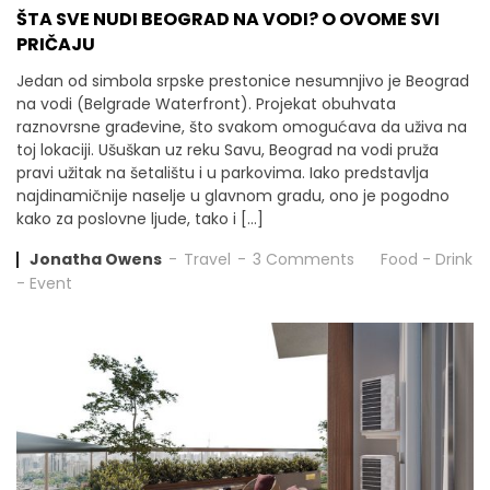
ŠTA SVE NUDI BEOGRAD NA VODI? O OVOME SVI
PRIČAJU
Jedan od simbola srpske prestonice nesumnjivo je Beograd
na vodi (Belgrade Waterfront). Projekat obuhvata
raznovrsne građevine, što svakom omogućava da uživa na
toj lokaciji. Ušuškan uz reku Savu, Beograd na vodi pruža
pravi užitak na šetalištu i u parkovima. Iako predstavlja
najdinamičnije naselje u glavnom gradu, ono je pogodno
kako za poslovne ljude, tako i […]
Jonatha Owens
Travel
3 Comments
Food
-
Drink
-
Event