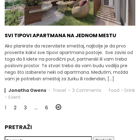
SVI TIPOVI APARTMANA NA JEDNOM MESTU
Ako planirate da rezervišete smeštaj, najbolje je da prvo
proverite kakvi sve tipovi apartmana postoje. Sve zavisi od
toga da li idete na porodični put, partnerski ili vam treba
poslovni prostor. Te stvari treba da vam budu vodilja pre
nego što izaberete neki od apartmana. Međutim, možda
vam je potreban smeštaj za žurku ili rođendan, […]
Jonatha Owens
Travel
3 Comments
Food
-
Drink
-
Event
1
2
3
…
6
PRETRAŽI