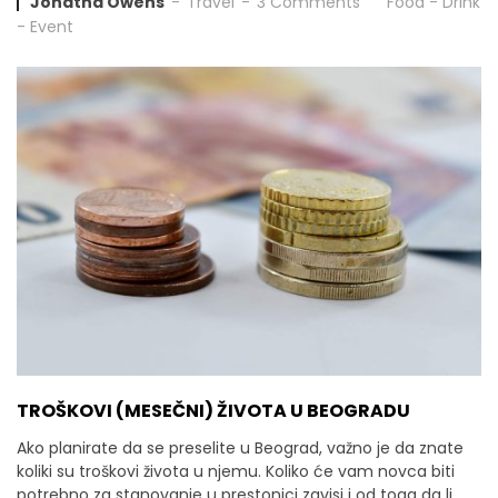
Jonatha Owens
Travel
3 Comments
Food
-
Drink
-
Event
TROŠKOVI (MESEČNI) ŽIVOTA U BEOGRADU
Ako planirate da se preselite u Beograd, važno je da znate
koliki su troškovi života u njemu. Koliko će vam novca biti
potrebno za stanovanje u prestonici zavisi i od toga da li