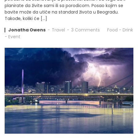
planirate da živite sami ili sa porodicom. Posao kojim se
bavite može da utiče na standard života u Beogradu.
Takođe, koliki će […]
Jonatha Owens
Travel
3 Comments
Food
-
Drink
-
Event