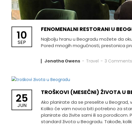
FENOMENALNI RESTORANI U BEOG
10
Najbolju hranu u Beogradu možete da oku
SEP
Pored mnogih mogućnosti, prestonica pruž
Jonatha Owens
Travel
3 Comments
TROŠKOVI (MESEČNI) ŽIVOTA U 
25
Ako planirate da se preselite u Beograd, v
JUN
Koliko će vam novca biti potrebno za stano
planirate da živite sami ili sa porodicom
standard života u Beogradu. Takođe, koliki