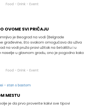
Food
-
Drink
-
Event
 O OVOME SVI PRIČAJU
mnjivo je Beograd na vodi (Belgrade
sne građevine, što svakom omogućava da uživa
ad na vodi pruža pravi užitak na šetalištu i u
je naselje u glavnom gradu, ono je pogodno kako
Food
-
Drink
-
Event
OM MESTU
olje je da prvo proverite kakvi sve tipovi