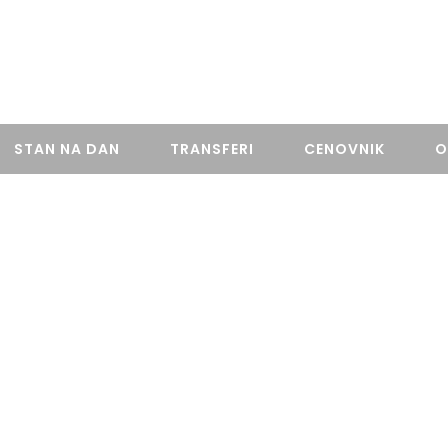
STAN NA DAN
TRANSFERI
CENOVNIK
O
BLOG
Događaji I Novosti U Beogradu