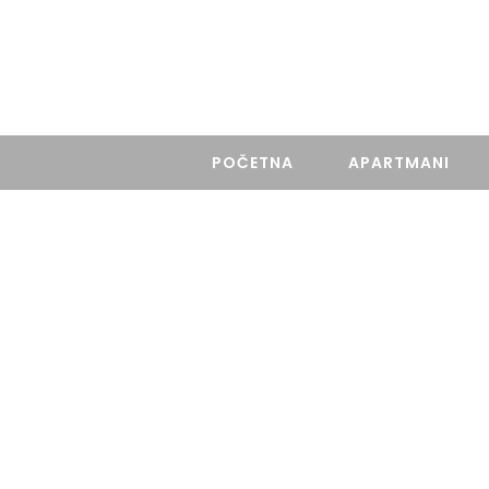
Gospodar Jovanova 21, Beograd
POČETNA
APARTMANI