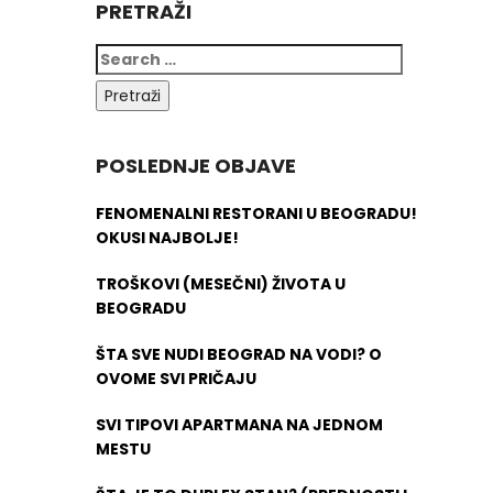
PRETRAŽI
POSLEDNJE OBJAVE
FENOMENALNI RESTORANI U BEOGRADU!
OKUSI NAJBOLJE!
TROŠKOVI (MESEČNI) ŽIVOTA U
BEOGRADU
ŠTA SVE NUDI BEOGRAD NA VODI? O
OVOME SVI PRIČAJU
SVI TIPOVI APARTMANA NA JEDNOM
MESTU