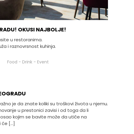
RADU! OKUSI NAJBOLJE!
site u restoranima.
a i raznovrsnost kuhinja.
Food
-
Drink
-
Event
BEOGRADU
ažno je da znate koliki su troškovi života u njemu.
vanje u prestonici zavisi i od toga da li
. Posao kojim se bavite može da utiče na
 će […]