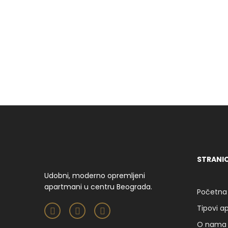
STRANI
Udobni, moderno opremljeni
apartmani u centru Beograda.
Početna
Tipovi 
O nama