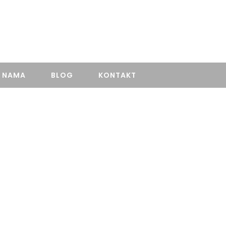
+381606056665
 NAMA
BLOG
KONTAKT