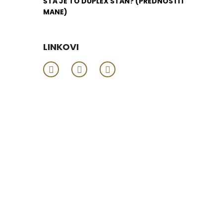
ŠTA JE TO DUPLEX STAN? (PREDNOSTI I
MANE)
LINKOVI