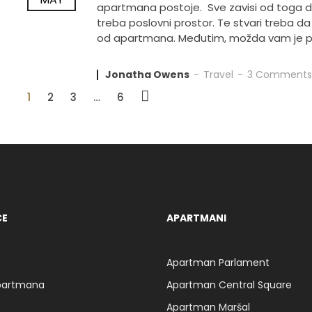
apartmana postoje. Sve zavisi od toga da l
treba poslovni prostor. Te stvari treba d
od apartmana. Međutim, možda vam je pot
Jonatha Owens
Travel
3 Comments
1
2
3
…
6
CE
APARTMANI
Apartman Parlament
apartmana
Apartman Central Square
Apartman Maršal