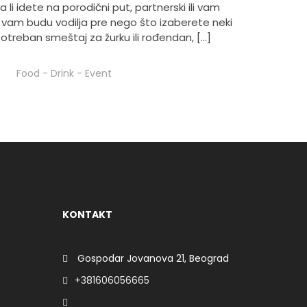
i idete na porodični put, partnerski ili vam
a vam budu vodilja pre nego što izaberete neki
reban smeštaj za žurku ili rođendan, […]
Food
-
Drink
-
Event
KONTAKT
Gospodar Jovanova 21, Beograd
+381606056665