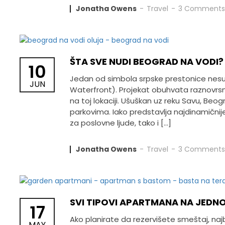
Jonatha Owens
Travel
3 Comments
ŠTA SVE NUDI BEOGRAD NA VODI?
10
Jedan od simbola srpske prestonice nesu
JUN
Waterfront). Projekat obuhvata raznovr
na toj lokaciji. Ušuškan uz reku Savu, Beogr
parkovima. Iako predstavlja najdinamični
za poslovne ljude, tako i […]
Jonatha Owens
Travel
3 Comments
SVI TIPOVI APARTMANA NA JEDN
17
Ako planirate da rezervišete smeštaj, najb
MAY